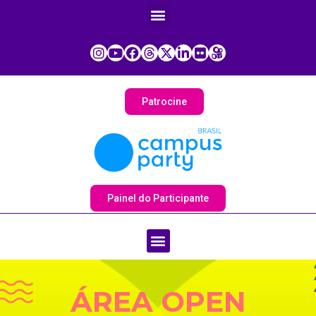
Patrocine
Painel do Participante
ÁREA OPEN