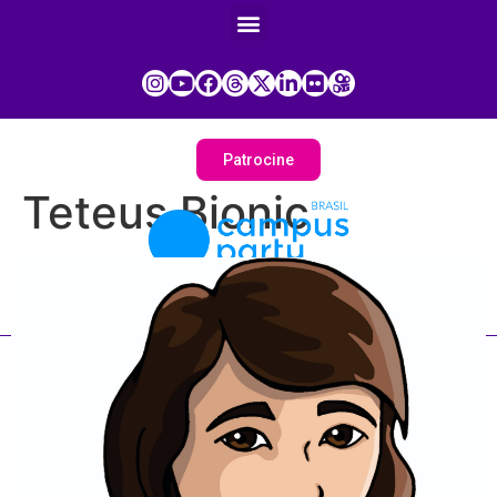
Patrocine
Teteus Bionic
Painel do Participante