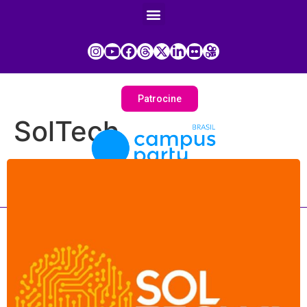
Patrocine
SolTech
Painel do Participante