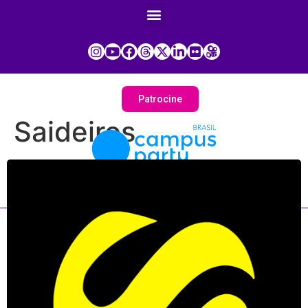
Patrocine
Saideiros
Painel do Participante