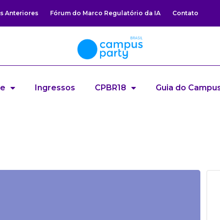
s Anteriores
Fórum do Marco Regulatório da IA
Contato
re
Ingressos
CPBR18
Guia do Campus