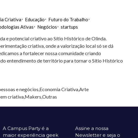
a Criativa
Educação
Futuro do Trabalho
dologias Ativas
Negócios
startups
a e potencial criativo ao Sítio Histórico de Olinda.
imentação criativa, onde a valorização local só se dá
edicamos a fortalecer nossa comunidade criando
o entendimento de território para tornar o Sítio Histórico
essoas e negócios,Economia Criativa,Arte
gem criativa,Makers,Outras
A Campus Party é a
Assine a nossa
maior experiência geek
Newsletter e seja o