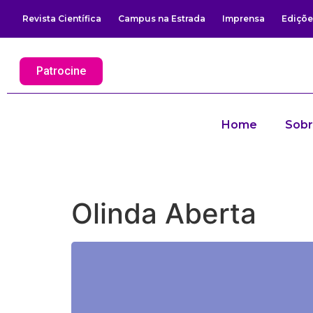
Revista Científica
Campus na Estrada
Imprensa
Ediçõe
Patrocine
Home
Sob
Olinda Aberta