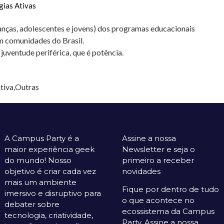
ias Ativas
anças, adolescentes e jovens) dos programas educacionais
m comunidades do Brasil.
juventude periférica, que é potência.
tiva,Outras
A Campus Party é a
Assine a nossa
maior experiência geek
Newsletter e seja o
do mundo! Nosso
primeiro a receber
objetivo é criar cada vez
novidades
mais um ambiente
Fique por dentro de tudo
imersivo e disruptivo para
o que acontece no
debater sobre
ecossistema da Campus
tecnologia, criatividade,
Party. Assine a nossa