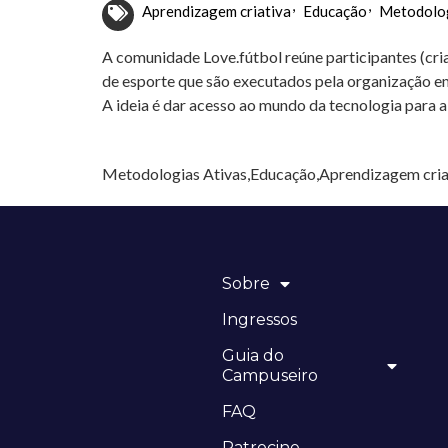
Aprendizagem criativa
Educação
Metodolog
A comunidade Love.fútbol reúne participantes (cri
de esporte que são executados pela organização e
A ideia é dar acesso ao mundo da tecnologia para a 
Metodologias Ativas,Educação,Aprendizagem cria
Sobre
Ingressos
Guia do
Campuseiro
FAQ
Patrocine