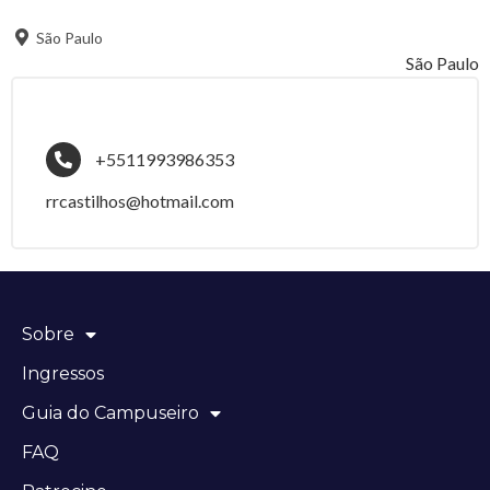
São Paulo
São Paulo
+5511993986353
rrcastilhos@hotmail.com
Sobre
Ingressos
Guia do Campuseiro
FAQ