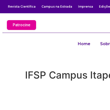
Revista Científica
Campus na Estrada
Imprensa
Ediçõe
Patrocine
Home
Sob
IFSP Campus Itap