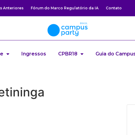
s Anteriores
Fórum do Marco Regulatório da IA
Contato
re
Ingressos
CPBR18
Guia do Campus
etininga