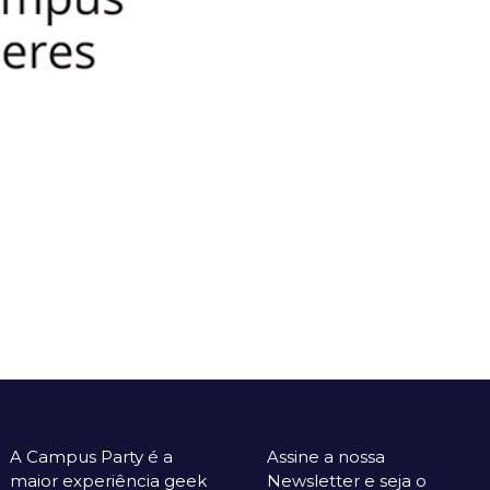
A Campus Party é a
Assine a nossa
maior experiência geek
Newsletter e seja o