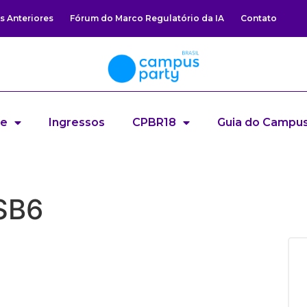
s Anteriores
Fórum do Marco Regulatório da IA
Contato
re
Ingressos
CPBR18
Guia do Campus
SB6