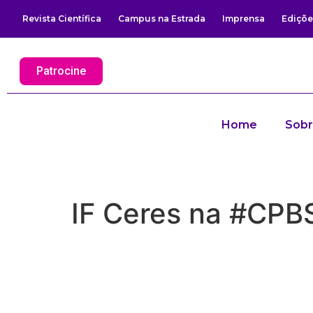
Revista Científica
Campus na Estrada
Imprensa
Ediçõe
Patrocine
Home
Sob
IF Ceres na #CPB