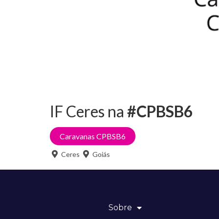
IF Ceres na
#CPBSB6
Caravanas CPBSB6
Ceres
Goiás
Sobre