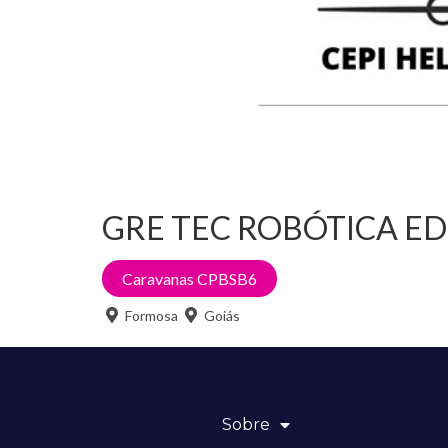
GRE TEC ROBÓTICA E
Caravanas CPBSB6
Formosa
Goiás
Sobre