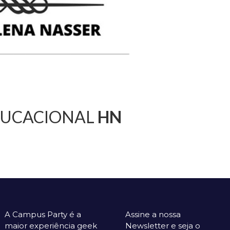
DUCACIONAL
HN
A Campus Party é a
Assine a nossa
maior experiência geek
Newsletter e seja o