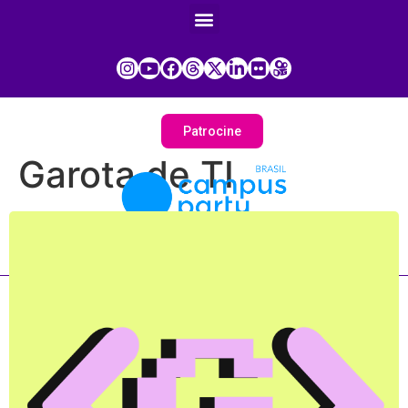
Patrocine
Garota de TI
Painel do Participante