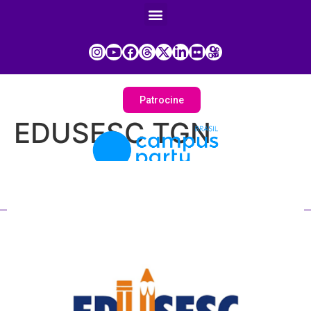
Patrocine
EDUSESC TGN
Painel do Participante