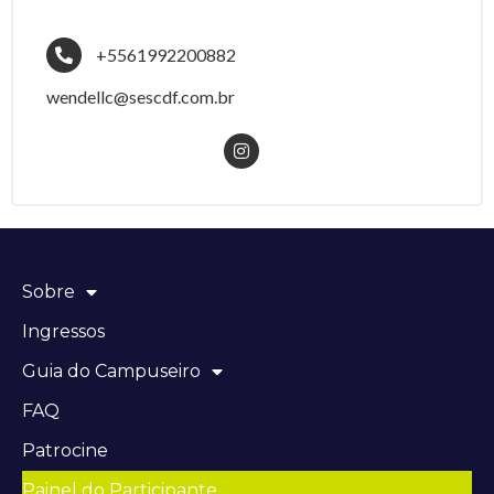
+5561992200882
wendellc@sescdf.com.br
Sobre
Ingressos
Guia do Campuseiro
FAQ
Patrocine
Painel do Participante