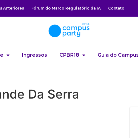
s Anteriores
Fórum do Marco Regulatório da IA
Contato
re
Ingressos
CPBR18
Guia do Campus
nde Da Serra