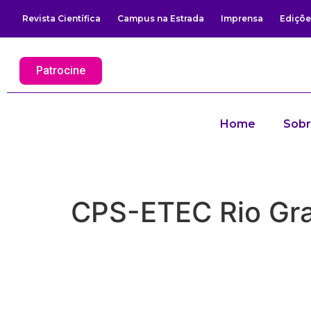
Revista Científica
Campus na Estrada
Imprensa
Ediçõe
Patrocine
Home
Sob
CPS-ETEC Rio Gra