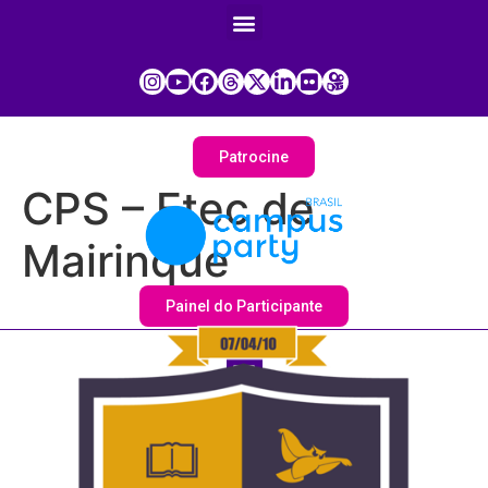
Patrocine
CPS – Etec de
Mairinque
Painel do Participante