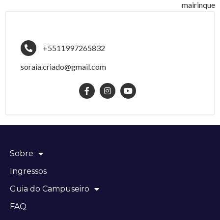
mairinque
+5511997265832
soraia.criado@gmail.com
Sobre
Ingressos
Guia do Campuseiro
FAQ