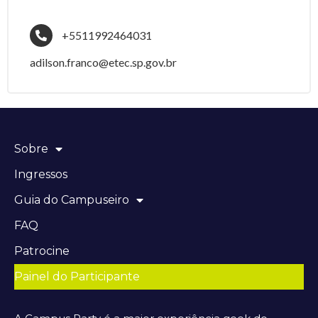
+5511992464031
adilson.franco@etec.sp.gov.br
Sobre
Ingressos
Guia do Campuseiro
FAQ
Patrocine
Painel do Participante