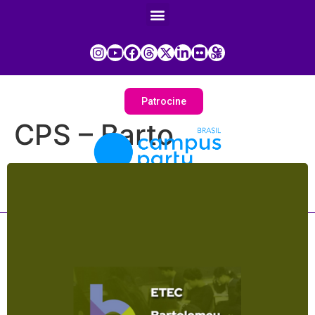
Patrocine
CPS – Barto
Painel do Participante