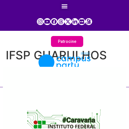
Patrocine
IFSP GUARULHOS
Painel do Participante