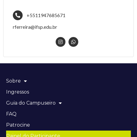
+5511947685671
rferreira@ifsp.edu.br
Sobre
Ingressos
Guia do Campuseiro
FAQ
Patrocine
Painel do Participante