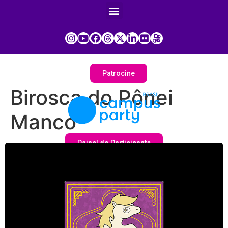
Patrocine
Birosca do Pônei
Manco
Painel do Participante