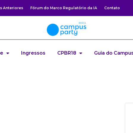
s Anteriores
Fórum do Marco Regulatório da IA
Contato
re
Ingressos
CPBR18
Guia do Campus