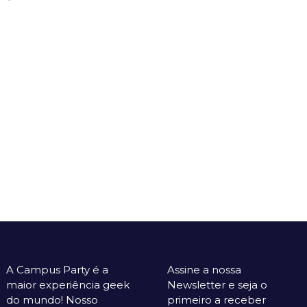
A Campus Party é a
Assine a nossa
maior experiência geek
Newsletter e seja o
do mundo! Nosso
primeiro a receber