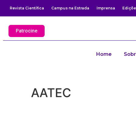
Revista Científica
Campus na Estrada
Imprensa
Ediçõe
Patrocine
Home
Sob
AATEC