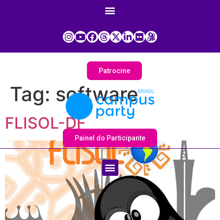
Patrocine
Tag:
software
FLISOL-DF
Painel do Participante