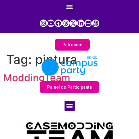
Patrocine
Tag:
pintura
ModdingTeam
Painel do Participante