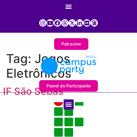
Patrocine
Tag:
Jogos
Eletrônicos
Painel do Participante
IF São Sebas