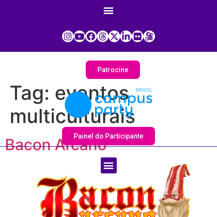
Patrocine
Tag:
eventos
multiculturais
Painel do Participante
Bacon Arcano