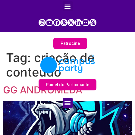
Patrocine
Tag:
criação de
conteúdo
Painel do Participante
GG ANDRÔMEDA