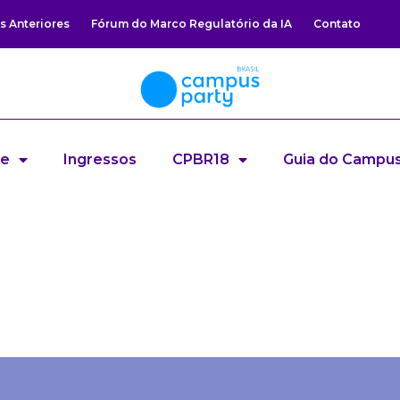
s Anteriores
Fórum do Marco Regulatório da IA
Contato
re
Ingressos
CPBR18
Guia do Campus