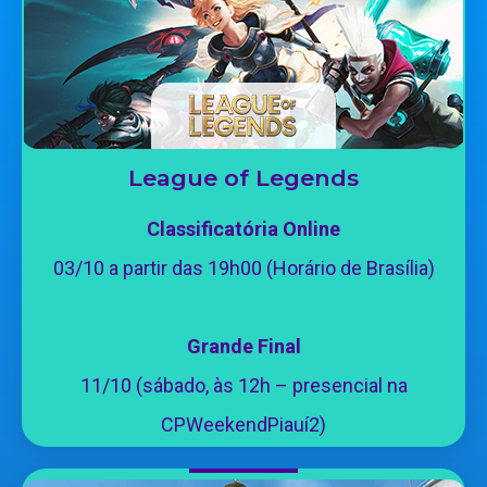
League of Legends
Classificatória Online
03/10 a partir das 19h00 (Horário de Brasília)
Grande Final
11/10 (sábado, às 12h – presencial na
CPWeekendPiauí2)