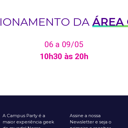
IONAMENTO DA
ÁREA
06 a 09/05
10h30 às 20h
A Campus Party é a
Assine a nossa
maior experiência geek
Newsletter e seja o