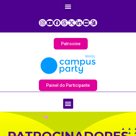
Patrocine
Painel do Participante
PATROCINADORES