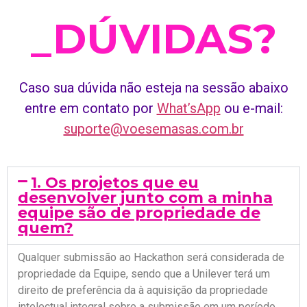
_
D
Ú
V
I
D
A
S
?
Caso sua dúvida não esteja na sessão abaixo
entre em contato por
What’sApp
ou e-mail:
suporte@voesemasas.com.br
1. Os projetos que eu
desenvolver junto com a minha
equipe são de propriedade de
quem?
Qualquer submissão ao Hackathon será considerada de
propriedade da Equipe, sendo que a Unilever terá um
direito de preferência da à aquisição da propriedade
intelectual integral sobre a submissão em um período