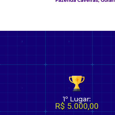
Fazenda Caveiras, Goiân
1º Lugar:
R$ 5.000,00