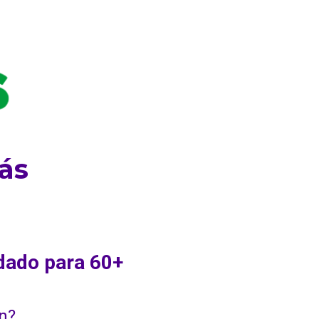
ás
dado para 60+
n?