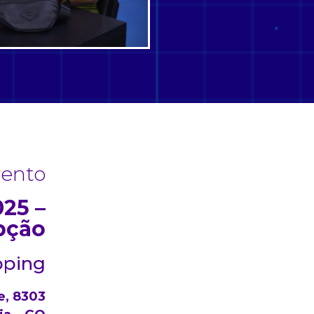
vento
25 –
pção
pping
e, 8303