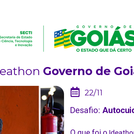
deathon
Governo de Goi
22/11
Desafio:
Autocui
O que foi o
Ideatho