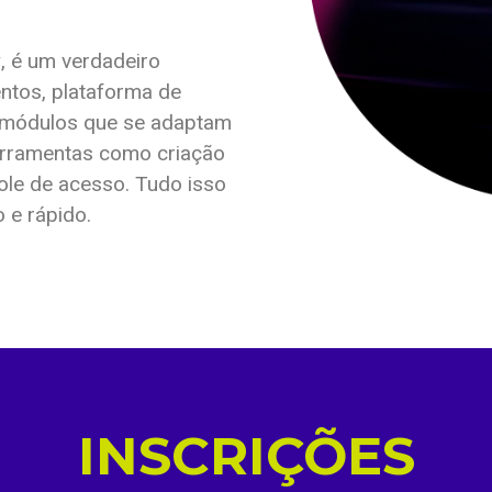
y
, é um verdadeiro
ntos, plataforma de
m módulos que se adaptam
ferramentas como criação
role de acesso. Tudo isso
 e rápido.
INSCRIÇÕES