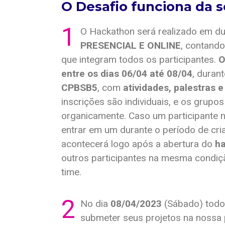
O Desafio funciona da 
1
O Hackathon será realizado em d
PRESENCIAL E ONLINE
, contando
que integram todos os participantes.
O
entre os dias 06/04 até 08/04
, duran
CPBSB5
, com
atividades, palestras 
inscrições são individuais, e os grup
organicamente. Caso um participante n
entrar em um durante o período de cri
acontecerá logo após a abertura do
h
outros participantes na mesma condiç
time.
2
No dia
08/04/2023
(Sábado) todo
submeter seus projetos na nossa 