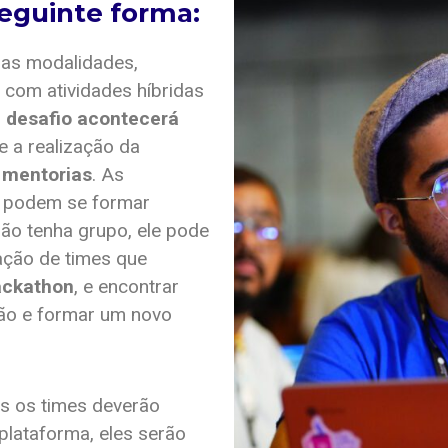
seguinte forma:
uas modalidades,
 com atividades híbridas
 desafio acontecerá
te a realização da
e mentorias
. As
os podem se formar
ão tenha grupo, ele pode
ação de times que
ackathon
, e encontrar
ão e formar um novo
s os times deverão
plataforma, eles serão