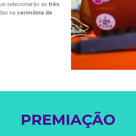
que selecionarão as
três
adas na
cerimônia de
PREMIAÇÃO