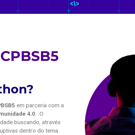
CPBSB5
thon?
PBSB5
em parceria com a
munidade 4.0
. O
nidade buscando, através
sruptivas dentro do tema