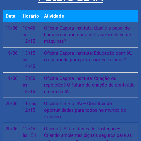
Data
Horário
Atividade
19/06
10h45
Oficina Cappra Institute: Qual é o papel do
às
humano no mercado de trabalho cheio de
12h15
máquinas?
19/06
13h15
Oficina Cappra Institute: Educação com IA,
às
o que muda para professores e alunos?
14h45
19/06
17h00
Oficina Cappra Institute: Criação ou
às
repetição? O futuro da criação de conteúdo
18h15
na era da IA
20/06
11h às
Oficina ITS Rio: IAí – Construindo
12h15
oportunidades para todos no mundo do
trabalho
20/06
12h45
Oficina ITS Rio: Redes de Proteção –
às 15h
Criando ambientes digitais seguros para as