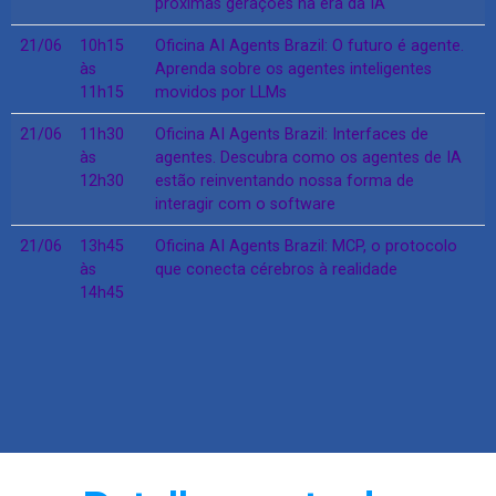
próximas gerações na era da IA
21/06
10h15
Oficina AI Agents Brazil: O futuro é agente.
às
Aprenda sobre os agentes inteligentes
11h15
movidos por LLMs
21/06
11h30
Oficina AI Agents Brazil: Interfaces de
às
agentes. Descubra como os agentes de IA
12h30
estão reinventando nossa forma de
interagir com o software
21/06
13h45
Oficina AI Agents Brazil: MCP, o protocolo
às
que conecta cérebros à realidade
14h45