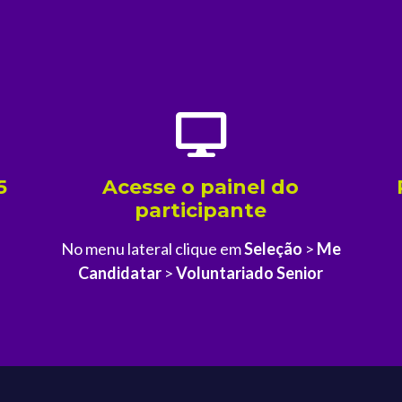
E
5
Acesse o painel do
participante
No menu lateral clique em
Seleção
>
Me
Candidatar
>
Voluntariado Senior