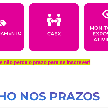
MONIT
IAMENTO
CAEX
EXPO
ATIV
não perca o prazo para se inscrever!
LHO NOS PRAZOS