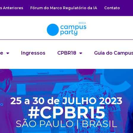
s Anteriores
Fórum do Marco Regulatório da IA
Contato
re
Ingressos
CPBR18
Guia do Campus
25 a 30 de JULHO 2023
#CPBR15
SÃO PAULO | BRASIL