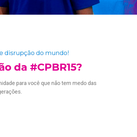
a e disrupção do mundo!
ção da #CPBR15?
tunidade para você que não tem medo das
gerações.