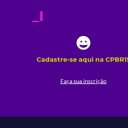
_
I
N
S
C
R
E
V
A
-
S
Cadastre-se aqui na CPBR1
Faça sua inscrição