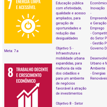
Educação pública
Econômic
com efetividade,
Inovação
qualidade e acesso
-
ampliados, para
Empreend
geração de
e Geração
oportunidades e
Emprego
redução das
- Competit
desigualdades
do Setor P
- Gestão P
Objetivo 5 -
Governo Di
Meta: 7.a
Infraestrutura e
mobilidade urbana
Desenvolv
expandidas, para
Urbano e 
melhoria da vida
Ambiente
dos cidadãos e
- Energias
para um ambiente
Renovávei
de negócios
favorável à atração
de investimentos
Objetivo 8 - Setor