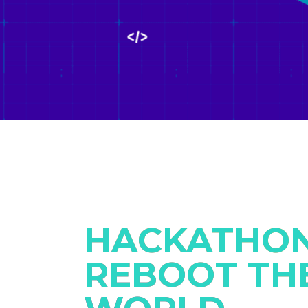
HACKATHO
REBOOT TH