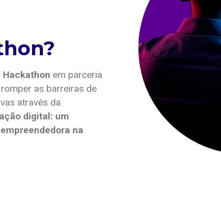
thon?
o
Hackathon
em parceria
 romper as barreiras de
vas através da
ção digital: um
a empreendedora na