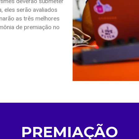
times deverão submeter
, eles serão avaliados
narão as três melhores
imônia de premiação no
PREMIAÇÃO