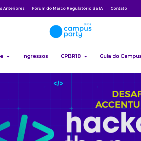
s Anteriores
Fórum do Marco Regulatório da IA
Contato
re
Ingressos
CPBR18
Guia do Campus