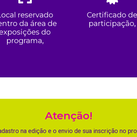
Local reservado
Certificado d
entro da área de
participação,
exposições do
programa,
Atenção!
cadastro na edição e o envio de sua inscrição no 