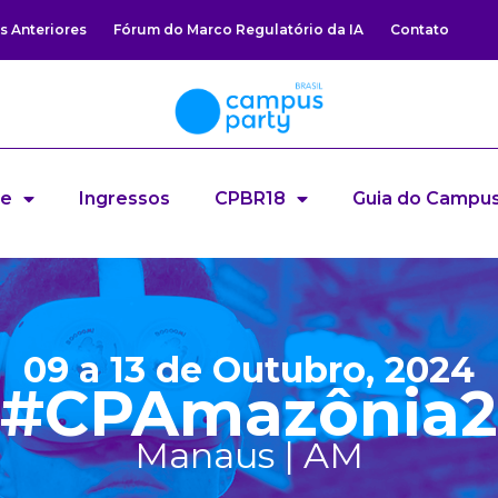
s Anteriores
Fórum do Marco Regulatório da IA
Contato
re
Ingressos
CPBR18
Guia do Campus
09 a 13 de Outubro, 2024
#CPAmazônia2
Manaus | AM