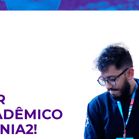
R
ADÊMICO
NIA2!