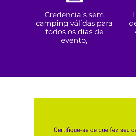
Credenciais sem
camping válidas para
d
todos os dias de
evento,
Certifique-se de que fez seu 