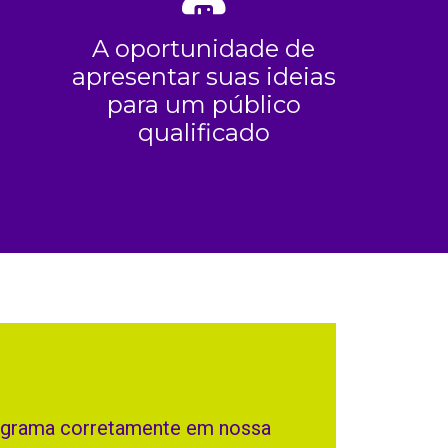
e
A oportunidade de
apresentar suas ideias
para um público
qualificado
programa corretamente em nossa