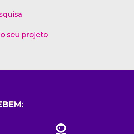
squisa
o seu projeto
EBEM: